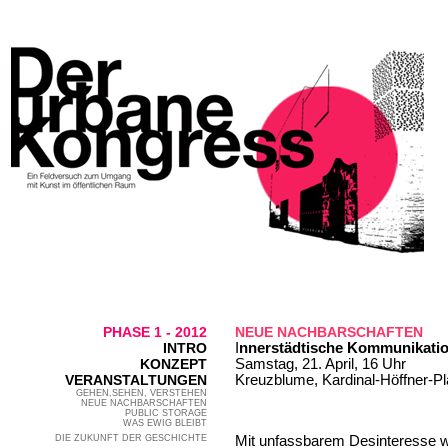
NEUE NACHBARSCHAFTEN
PHASE 1 - 2012
I
nnerstädtische Kommunikation
INTRO
Samstag, 21. April, 16 Uhr
KONZEPT
Kreuzblume, Kardinal-Höffner-Pl
VERANSTALTUNGEN
GEHEN,SEHEN, VERSTEHEN
NEUE NACHBARSCHAFTEN
PUBLIC STORAGE
WAS EWIG BLEIBT
Mit unfassbarem Desinteresse 
DIE ZUKUNFT DER GESCHICHTE